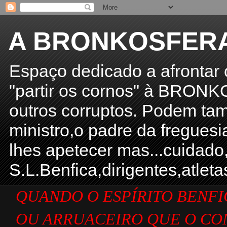
A BRONKOSFERA 
Espaço dedicado a afronta
"partir os cornos" à BRONKO
outros corruptos. Podem tamb
ministro,o padre da freguesi
lhes apetecer mas...cuidado
S.L.Benfica,dirigentes,atle
QUANDO O
ESPÍRITO BENF
OU ARRUACEIRO QUE O CON